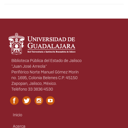
Información del
portal
Biblioteca Pública del Estado de Jalisco
"Juan José Arreola"
Periférico Norte Manuel Gómez Morín
no. 1695, Colonia Belenes C.P. 45150
Zapopan, Jalisco, México.
Teléfono 33 3836 4530
Inicio
Menú
principal
Acerca