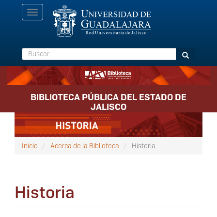
Pasar
Toggle
al
navigation
contenido
principal
Buscar
Buscar
BIBLIOTECA PÚBLICA DEL ESTADO DE
JALISCO
Inicio
Acerca de la Biblioteca
Historia
Historia