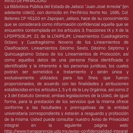
AVISO DE PRIVACIDAD
La Biblioteca Pública del Estado de Jalisco “Juan José Arreola” (en
adelante UdeG), con domicilio en Periférico Norte No. 1695, Col.
Belenes CP 45100 en Zapopan, Jalisco, hace de su conocimiento
que se considerará como información confidencial aquella que se
encuentre contemplada en los artículos 3, fracciones IX y X de la
LPDPPSOEJM; 21 de la LTAIPEJM; Lineamientos Cuadragésimo
Octavo y Cuadragésimo Noveno de los Lineamientos de
Clasificación; Lineamientos Décimo Sexto, Décimo Séptimo y
Quincuagésimo Octavo de los Lineamientos de Protección, así
como aquellos datos de una persona física identificada o
identificable y la inherente a las personas jurídicas, los cuales
podrán ser sometidos a tratamiento y serán única y
exclusivamente utilizados para los fines que fueron
proporcionados, de acuerdo con las finalidades y atribuciones
establecidas en los artículos 1, 5 y 6 de la Ley Orgánica, así como 2
y 3 del Estatuto General, ambas legislaciones de la UdeG, de igual
forma, para la prestación de los servicios que la misma ofrece
conforme a las facultades y prerrogativas de la entidad
universitaria correspondiente y estarán a resguardo y protección
de la misma. Usted puede consultar nuestro Aviso de Privacidad
integral en la siguiente página web:
http://www.transparencia.udg.mx/aviso-confidencialidad-integral