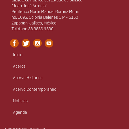
Biblioteca Pública del Estado de Jalisco
"Juan José Arreola"
Periférico Norte Manuel Gómez Morín
no. 1695, Colonia Belenes C.P. 45150
Zapopan, Jalisco, México.
Teléfono 33 3836 4530
Inicio
Menú
principal
Acerca
Acervo Histórico
Acervo Contemporaneo
Noticias
Agenda
Derechos