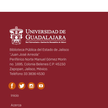
Información del
portal
Biblioteca Pública del Estado de Jalisco
"Juan José Arreola"
Periférico Norte Manuel Gómez Morín
no. 1695, Colonia Belenes C.P. 45150
Zapopan, Jalisco, México.
Teléfono 33 3836 4530
Inicio
Menú
principal
Acerca