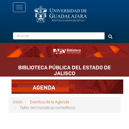
Pasar
Toggle
al
navigation
contenido
principal
Buscar
Buscar
BIBLIOTECA PÚBLICA DEL ESTADO DE
JALISCO
Inicio
Eventos de la Agenda
Taller del monstruo comelibros