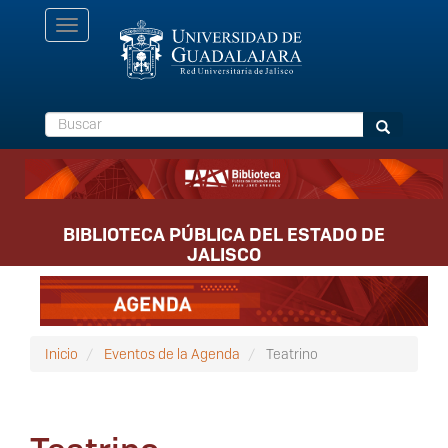
Pasar
Toggle
al
navigation
contenido
principal
Buscar
Buscar
BIBLIOTECA PÚBLICA DEL ESTADO DE
JALISCO
Inicio
Eventos de la Agenda
Teatrino