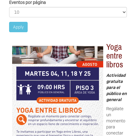
Eventos por página
Apply
Yoga
entre
libros
Actividad
gratuita
para el
público en
general
Regálate
un
momento
para
conectar