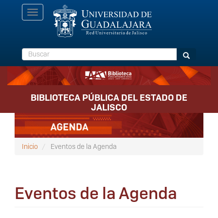
Pasar
Toggle
al
navigation
contenido
principal
Buscar
Buscar
BIBLIOTECA PÚBLICA DEL ESTADO DE
JALISCO
Inicio
Eventos de la Agenda
Eventos de la Agenda