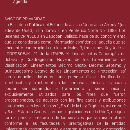
Agenda
Derechos
AVISO DE PRIVACIDAD
La Biblioteca Pública del Estado de Jalisco “Juan José Arreola” (en
adelante UdeG), con domicilio en Periférico Norte No. 1695, Col.
Belenes CP 45100 en Zapopan, Jalisco, hace de su conocimiento
que se considerará como información confidencial aquella que se
encuentre contemplada en los artículos 3, fracciones IX y X de la
LPDPPSOEJM; 21 de la LTAIPEJM; Lineamientos Cuadragésimo
Octavo y Cuadragésimo Noveno de los Lineamientos de
Clasificación; Lineamientos Décimo Sexto, Décimo Séptimo y
Quincuagésimo Octavo de los Lineamientos de Protección, así
como aquellos datos de una persona física identificada o
identificable y la inherente a las personas jurídicas, los cuales
podrán ser sometidos a tratamiento y serán única y
exclusivamente utilizados para los fines que fueron
proporcionados, de acuerdo con las finalidades y atribuciones
establecidas en los artículos 1, 5 y 6 de la Ley Orgánica, así como 2
y 3 del Estatuto General, ambas legislaciones de la UdeG, de igual
forma, para la prestación de los servicios que la misma ofrece
conforme a las facultades y prerrogativas de la entidad
universitaria correspondiente y estarán a resguardo y protección