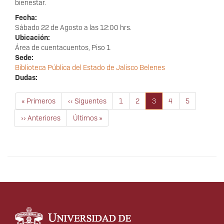
bienestar.
Fecha:
Sábado 22 de Agosto a las 12:00 hrs.
Ubicación:
Área de cuentacuentos, Piso 1
Sede:
Biblioteca Pública del Estado de Jalisco Belenes
Dudas:
Paginación
Primera
« Primeros
Página
‹‹ Siguentes
Página
1
Página
2
Página
3
Página
4
Página
5
página
anterior
actual
Siguiente
›› Anteriores
Última
Últimos »
página
página
Información del
portal