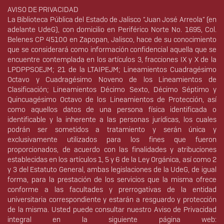
Derechos
AVISO DE PRIVACIDAD
La Biblioteca Pública del Estado de Jalisco “Juan José Arreola” (en
adelante UdeG), con domicilio en Periférico Norte No. 1695, Col.
Belenes CP 45100 en Zapopan, Jalisco, hace de su conocimiento
que se considerará como información confidencial aquella que se
encuentre contemplada en los artículos 3, fracciones IX y X de la
LPDPPSOEJM; 21 de la LTAIPEJM; Lineamientos Cuadragésimo
Octavo y Cuadragésimo Noveno de los Lineamientos de
Clasificación; Lineamientos Décimo Sexto, Décimo Séptimo y
Quincuagésimo Octavo de los Lineamientos de Protección, así
como aquellos datos de una persona física identificada o
identificable y la inherente a las personas jurídicas, los cuales
podrán ser sometidos a tratamiento y serán única y
exclusivamente utilizados para los fines que fueron
proporcionados, de acuerdo con las finalidades y atribuciones
establecidas en los artículos 1, 5 y 6 de la Ley Orgánica, así como 2
y 3 del Estatuto General, ambas legislaciones de la UdeG, de igual
forma, para la prestación de los servicios que la misma ofrece
conforme a las facultades y prerrogativas de la entidad
universitaria correspondiente y estarán a resguardo y protección
de la misma. Usted puede consultar nuestro Aviso de Privacidad
integral en la siguiente página web: