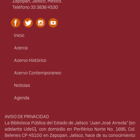
Zapopan, Jalisco, México.
Teléfono 33 3836 4530
Inicio
Menú
principal
Acerca
Acervo Histórico
Acervo Contemporaneo
Noticias
Agenda
Derechos
AVISO DE PRIVACIDAD
La Biblioteca Pública del Estado de Jalisco “Juan José Arreola” (en
adelante UdeG), con domicilio en Periférico Norte No. 1695, Col.
Belenes CP 45100 en Zapopan, Jalisco, hace de su conocimiento