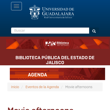
Pasar
Toggle
al
navigation
contenido
principal
Buscar
Buscar
BIBLIOTECA PÚBLICA DEL ESTADO DE
JALISCO
Inicio
Eventos de la Agenda
Movie afternoons