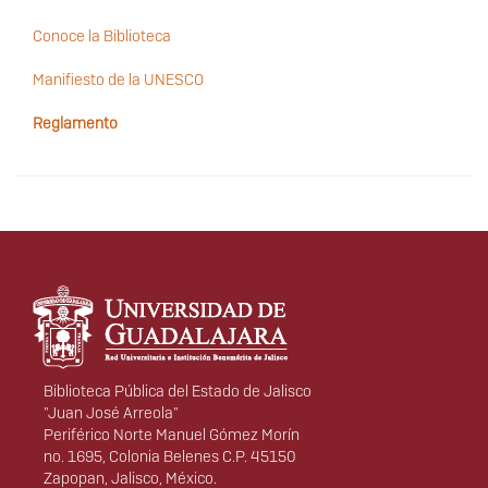
Conoce la Biblioteca
Manifiesto de la UNESCO
Reglamento
Información del
portal
Biblioteca Pública del Estado de Jalisco
"Juan José Arreola"
Periférico Norte Manuel Gómez Morín
no. 1695, Colonia Belenes C.P. 45150
Zapopan, Jalisco, México.