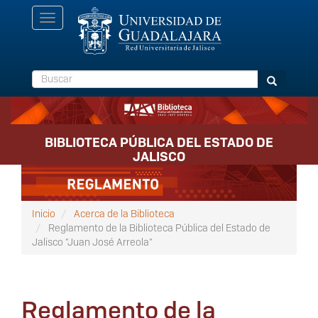
Pasar
Toggle
al
navigation
contenido
principal
Buscar
Buscar
BIBLIOTECA PÚBLICA DEL ESTADO DE
JALISCO
Inicio
Acerca de la Biblioteca
Reglamento de la Biblioteca Pública del Estado de
Jalisco “Juan José Arreola“
Reglamento de la