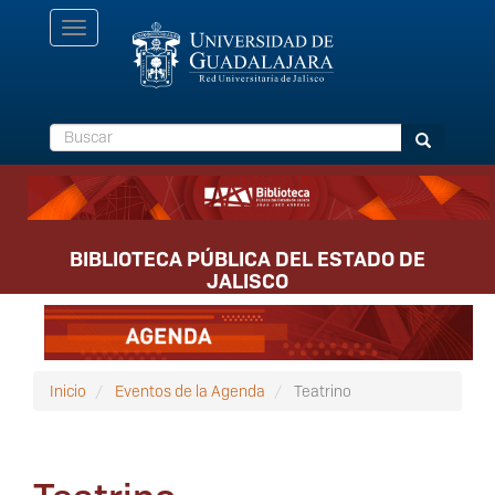
Pasar
Toggle
al
navigation
contenido
principal
Buscar
Buscar
BIBLIOTECA PÚBLICA DEL ESTADO DE
JALISCO
Inicio
Eventos de la Agenda
Teatrino