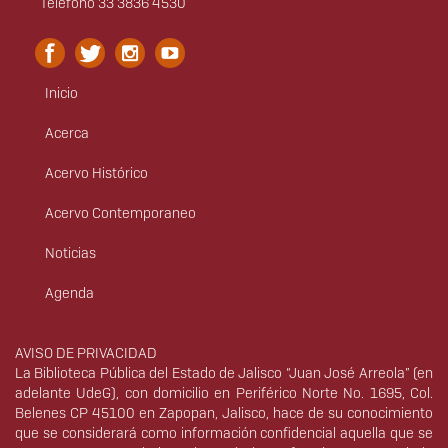
Teléfono 33 3836 4530
Inicio
Menú
principal
Acerca
Acervo Histórico
Acervo Contemporaneo
Noticias
Agenda
Derechos
AVISO DE PRIVACIDAD
La Biblioteca Pública del Estado de Jalisco “Juan José Arreola” (en
adelante UdeG), con domicilio en Periférico Norte No. 1695, Col.
Belenes CP 45100 en Zapopan, Jalisco, hace de su conocimiento
que se considerará como información confidencial aquella que se