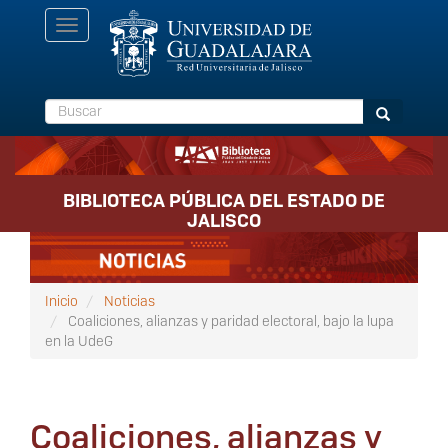
Pasar
Toggle
al
navigation
contenido
principal
Buscar
Buscar
BIBLIOTECA PÚBLICA DEL ESTADO DE
JALISCO
Inicio
Noticias
Coaliciones, alianzas y paridad electoral, bajo la lupa
en la UdeG
Coaliciones, alianzas y