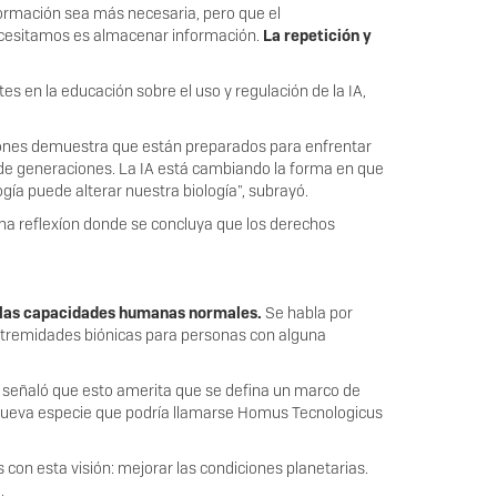
nformación sea más necesaria, pero que el
cesitamos es almacenar información.
La repetición y
ntes en la educación sobre el uso y regulación de la IA,
ciones demuestra que están preparados para enfrentar
 de generaciones. La IA está cambiando la forma en que
ía puede alterar nuestra biología", subrayó.
na reflexíon donde se concluya que los derechos
de las capacidades humanas normales.
Se habla por
s extremidades biónicas para personas con alguna
señaló que esto amerita que se defina un marco de
a nueva especie que podría llamarse Homus Tecnologicus
 con esta visión: mejorar las condiciones planetarias.
.