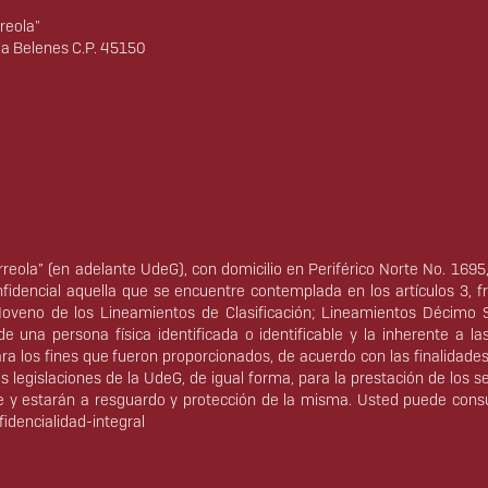
reola"
ia Belenes C.P. 45150
Arreola” (en adelante UdeG), con domicilio en Periférico Norte No. 169
idencial aquella que se encuentre contemplada en los artículos 3, 
veno de los Lineamientos de Clasificación; Lineamientos Décimo 
 una persona física identificada o identificable y la inherente a la
a los fines que fueron proporcionados, de acuerdo con las finalidades y
 legislaciones de la UdeG, de igual forma, para la prestación de los 
te y estarán a resguardo y protección de la misma. Usted puede consul
idencialidad-integral