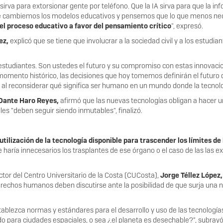
sirva para extorsionar gente por teléfono. Que la IA sirva para que la i
ue cambiemos los modelos educativos y pensemos que lo que menos ne
l proceso educativo a favor del pensamiento crítico
", expresó.
ez,
explicó que se tiene que involucrar a la sociedad civil y a los estudia
 estudiantes. Son ustedes el futuro y su compromiso con estas innova
omento histórico, las decisiones que hoy tomemos definirán el futuro
al reconsiderar qué significa ser humano en un mundo donde la tecnolog
Dante Haro Reyes,
afirmó que las nuevas tecnologías obligan a hacer u
s "deben seguir siendo inmutables", finalizó.
tilización de la tecnología disponible para trascender los límites 
que haría innecesarios los trasplantes de ese órgano o el caso de las la
ector del Centro Universitario de la Costa (CUCosta),
Jorge Téllez López,
derechos humanos deben discutirse ante la posibilidad de que surja un
ablezca normas y estándares para el desarrollo y uso de las tecnologías
o para ciudades espaciales, o sea ¿el planeta es desechable?”, subrayó