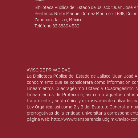
Biblioteca Pública del Estado de Jalisco "Juan José Ar
Periférico Norte Manuel Gómez Morín no. 1695, Colon
Zapopan, Jalisco, México.
Teléfono 33 3836 4530
Derechos
AVISO DE PRIVACIDAD
La Biblioteca Pública del Estado de Jalisco “Juan José 
conocimiento que se considerará como información conf
Lineamientos Cuadragésimo Octavo y Cuadragésimo No
Lineamientos de Protección, así como aquellos datos de
tratamiento y serán única y exclusivamente utilizados par
Ley Orgánica, así como 2 y 3 del Estatuto General, ambas
prerrogativas de la entidad universitaria correspondien
página web:
http://www.transparencia.udg.mx/aviso-conf