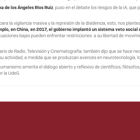
a de los Ángeles Ríos Ruiz
, puso en el debate los riesgos de la IA, que 
para la vigilancia masiva y la represión de la disidencia, esto, nos plant
mplo, en China, en 2017, el gobierno implantó un sistema veto social q
tuaciones bajas pueden enfrentar restricciones a su libertad de movimi
itario de Radio, Televisión y Cinematografía, también dijo que se hace n
su actividad, a medida que se produzcan avances en neurotecnología, 
manismo amerita el diálogo abierto y reflexivo de científicos, filósofos
or la UdeG.