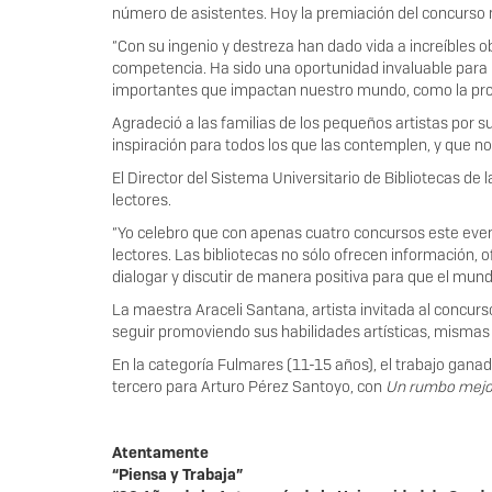
número de asistentes. Hoy la premiación del concurso ma
“Con su ingenio y destreza han dado vida a increíbles
competencia. Ha sido una oportunidad invaluable para n
importantes que impactan nuestro mundo, como la prote
Agradeció a las familias de los pequeños artistas por su
inspiración para todos los que las contemplen, y que n
El Director del Sistema Universitario de Bibliotecas de 
lectores.
“Yo celebro que con apenas cuatro concursos este event
lectores. Las bibliotecas no sólo ofrecen información, 
dialogar y discutir de manera positiva para que el mund
La maestra Araceli Santana, artista invitada al concurso,
seguir promoviendo sus habilidades artísticas, mismas 
En la categoría Fulmares (11-15 años), el trabajo gan
tercero para Arturo Pérez Santoyo, con
Un rumbo mejo
Atentamente
“Piensa y Trabaja”