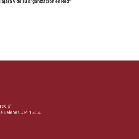
lajara y de su organización en Red”
reola"
ia Belenes C.P. 45150