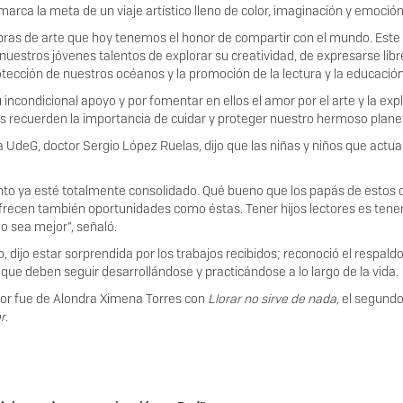
rca la meta de un viaje artístico lleno de color, imaginación y emoción
 obras de arte que hoy tenemos el honor de compartir con el mundo. Es
uestros jóvenes talentos de explorar su creatividad, de expresarse libr
cción de nuestros océanos y la promoción de la lectura y la educación”
 incondicional apoyo y por fomentar en ellos el amor por el arte y la ex
os recuerden la importancia de cuidar y proteger nuestro hermoso planet
la UdeG, doctor Sergio López Ruelas, dijo que las niñas y niños que actua
o ya esté totalmente consolidado. Qué bueno que los papás de estos chic
ofrecen también oportunidades como éstas. Tener hijos lectores es tener
o sea mejor”, señaló.
 dijo estar sorprendida por los trabajos recibidos; reconoció el respaldo 
que deben seguir desarrollándose y practicándose a lo largo de la vida.
ador fue de Alondra Ximena Torres con
Llorar no sirve de nada,
el segund
r
.