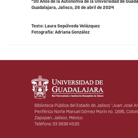
“30 Años de la Autonomía de la Universidad de Guada
Guadalajara, Jalisco, 26 de abril de 2024
Texto: Laura Sepúlveda Velázquez
Fotografía: Adriana González
Información del portal
Biblioteca Pública del Estado de Jalisco "Juan José Ar
Periférico Norte Manuel Gómez Morín no. 1695, Colon
Zapopan, Jalisco, México.
Teléfono 33 3836 4530