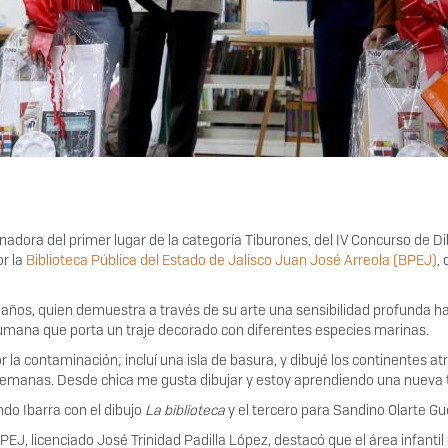
nadora del primer lugar de la categoría Tiburones, del IV Concurso de Di
or la
Biblioteca Pública del Estado de Jalisco Juan José Arreola (BPEJ)
,
z años, quien demuestra a través de su arte una sensibilidad profunda 
umana que porta un traje decorado con diferentes especies marinas.
 la contaminación; incluí una isla de basura, y dibujé los continentes 
emanas. Desde chica me gusta dibujar y estoy aprendiendo una nueva té
ndo Ibarra con el dibujo
La biblioteca
y el tercero para Sandino Olarte G
EJ, licenciado José Trinidad Padilla López, destacó que el área infantil