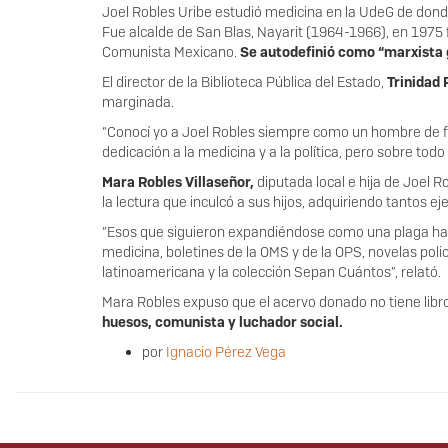
Joel Robles Uribe estudió medicina en la UdeG de donde
Fue alcalde de San Blas, Nayarit (1964-1966), en 1975 f
Comunista Mexicano.
Se autodefinió como “marxista 
El director de la Biblioteca Pública del Estado,
Trinidad 
marginada.
“Conocí yo a Joel Robles siempre como un hombre de f
dedicación a la medicina y a la política, pero sobre tod
Mara Robles Villaseñor,
diputada local e hija de Joel R
la lectura que inculcó a sus hijos, adquiriendo tantos 
“Esos que siguieron expandiéndose como una plaga hasta 
medicina, boletines de la OMS y de la OPS, novelas poli
latinoamericana y la colección Sepan Cuántos”, relató.
Mara Robles expuso que el acervo donado no tiene libro
huesos, comunista y luchador social.
por
Ignacio Pérez Vega