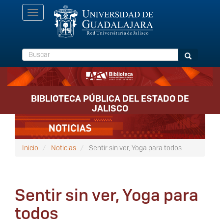
Pasar
Toggle
al
navigation
contenido
principal
Buscar
Buscar
BIBLIOTECA PÚBLICA DEL ESTADO DE
JALISCO
Inicio
Noticias
Sentir sin ver, Yoga para todos
Sentir sin ver, Yoga para
todos