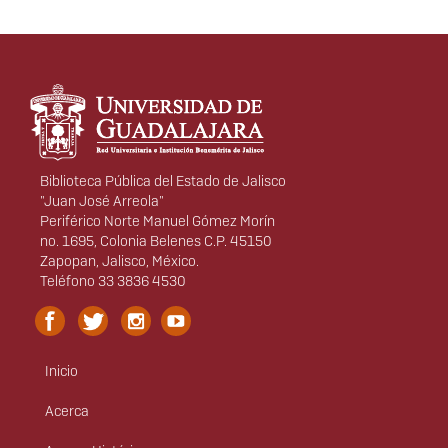
Información del
portal
Biblioteca Pública del Estado de Jalisco
"Juan José Arreola"
Periférico Norte Manuel Gómez Morín
no. 1695, Colonia Belenes C.P. 45150
Zapopan, Jalisco, México.
Teléfono 33 3836 4530
Inicio
Menú
principal
Acerca