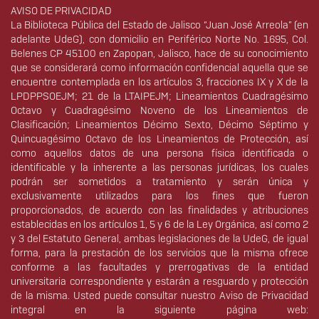
Derechos
AVISO DE PRIVACIDAD
La Biblioteca Pública del Estado de Jalisco “Juan José Arreola” (en
adelante UdeG), con domicilio en Periférico Norte No. 1695, Col.
Belenes CP 45100 en Zapopan, Jalisco, hace de su conocimiento
que se considerará como información confidencial aquella que se
encuentre contemplada en los artículos 3, fracciones IX y X de la
LPDPPSOEJM; 21 de la LTAIPEJM; Lineamientos Cuadragésimo
Octavo y Cuadragésimo Noveno de los Lineamientos de
Clasificación; Lineamientos Décimo Sexto, Décimo Séptimo y
Quincuagésimo Octavo de los Lineamientos de Protección, así
como aquellos datos de una persona física identificada o
identificable y la inherente a las personas jurídicas, los cuales
podrán ser sometidos a tratamiento y serán única y
exclusivamente utilizados para los fines que fueron
proporcionados, de acuerdo con las finalidades y atribuciones
establecidas en los artículos 1, 5 y 6 de la Ley Orgánica, así como 2
y 3 del Estatuto General, ambas legislaciones de la UdeG, de igual
forma, para la prestación de los servicios que la misma ofrece
conforme a las facultades y prerrogativas de la entidad
universitaria correspondiente y estarán a resguardo y protección
de la misma. Usted puede consultar nuestro Aviso de Privacidad
integral en la siguiente página web: