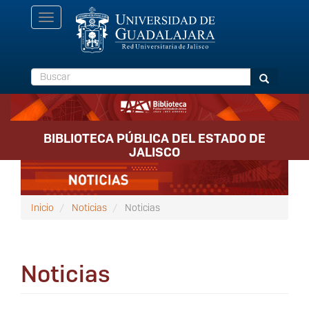
Pasar
Toggle
al
navigation
contenido
principal
Buscar
Buscar
BIBLIOTECA PÚBLICA DEL ESTADO DE
JALISCO
Inicio
Noticias
Noticias
Noticias