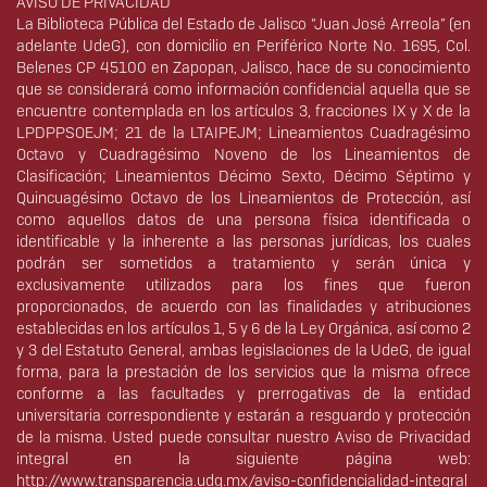
AVISO DE PRIVACIDAD
La Biblioteca Pública del Estado de Jalisco “Juan José Arreola” (en
adelante UdeG), con domicilio en Periférico Norte No. 1695, Col.
Belenes CP 45100 en Zapopan, Jalisco, hace de su conocimiento
que se considerará como información confidencial aquella que se
encuentre contemplada en los artículos 3, fracciones IX y X de la
LPDPPSOEJM; 21 de la LTAIPEJM; Lineamientos Cuadragésimo
Octavo y Cuadragésimo Noveno de los Lineamientos de
Clasificación; Lineamientos Décimo Sexto, Décimo Séptimo y
Quincuagésimo Octavo de los Lineamientos de Protección, así
como aquellos datos de una persona física identificada o
identificable y la inherente a las personas jurídicas, los cuales
podrán ser sometidos a tratamiento y serán única y
exclusivamente utilizados para los fines que fueron
proporcionados, de acuerdo con las finalidades y atribuciones
establecidas en los artículos 1, 5 y 6 de la Ley Orgánica, así como 2
y 3 del Estatuto General, ambas legislaciones de la UdeG, de igual
forma, para la prestación de los servicios que la misma ofrece
conforme a las facultades y prerrogativas de la entidad
universitaria correspondiente y estarán a resguardo y protección
de la misma. Usted puede consultar nuestro Aviso de Privacidad
integral en la siguiente página web:
http://www.transparencia.udg.mx/aviso-confidencialidad-integral