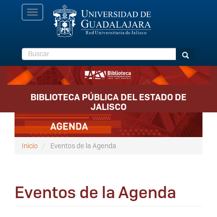
Pasar
Toggle
al
navigation
contenido
principal
Buscar
Buscar
BIBLIOTECA PÚBLICA DEL ESTADO DE
JALISCO
Inicio
Eventos de la Agenda
Eventos de la Agenda